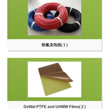
铁氟龙电线
( 1 )
DeWal PTFE and UHMW Films
( 2 )