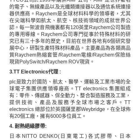
的電子、無線產品以及光纖類連接器以及通信系統連接
器供應商。
Raychem
是全球材料科學的領導者，尤其
在尖端科學如航太、航空、核技術領域的成就世界公
認。每一架波音飛機裏都有
120
英里
Raychem
公司製造
的專用導線。
Raychem
公司專門從事於特殊材料的研
究已有三十多年的歷史，目前在世界各地有
6
個研究發
展中心，研製生產特殊材料產品。主要產品為各類高品
質
Raychem
熱縮套管
/Raychem
電線
/Raychem
保險絲
現貨
PolySwitch/Raychem ROV
現貨
。
3.TT Electronics
代理
:
plc
是致力於國防、航太、醫學、運輸及工業市場的全
球電子集團供應領導廠商。
TT electronics
集團組成
有：零件、傳感器、保全動力、整合製造服務及工業，
提供技術、產品及服務予全球市場之客戶。
TT
electronics
總部位於英國薩里郡
Weybridge
，在全球佈
有
20
個工廠，擁有
6000
多位員工。
4.
耐
熱絕緣膠帶
:
日本
NITTO DENKO(
日東電工
)
各式膠帶、日本