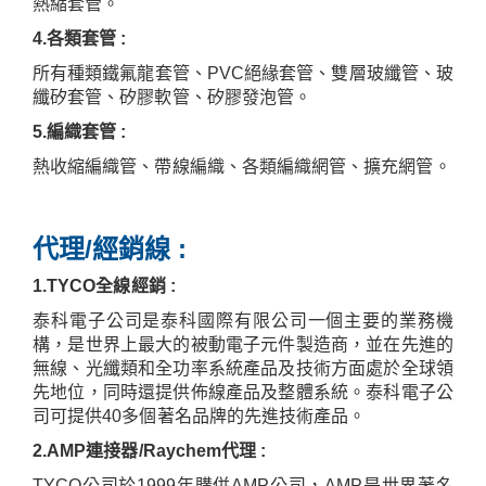
熱縮套管。
4.
各類套管
:
所有種類鐵氟龍套管、
PVC
絕緣套管、雙層玻纖管、玻
纖矽套管、矽膠軟管
、矽膠發泡管
。
5.
編織套管
:
熱收縮編織管、帶線編織、各類編織網管、擴充網管。
代理
/
經銷線
:
1.TYCO
全線經銷
:
泰科電子公司是泰科國際有限公司一個主要的業務機
構，是世界上最大的被動電子元件製造商，並在先進的
無線、光纖類和全功率系統產品及技術方面處於全球領
先地位，同時還提供佈線產品及整體系統。泰科電子公
司可提供
40
多個著名品牌的先進技術產品。
2.AMP
連接器
/Raychem
代理
:
TYCO
公司於
1999
年購併
AMP
公司，
AMP
是世界著名