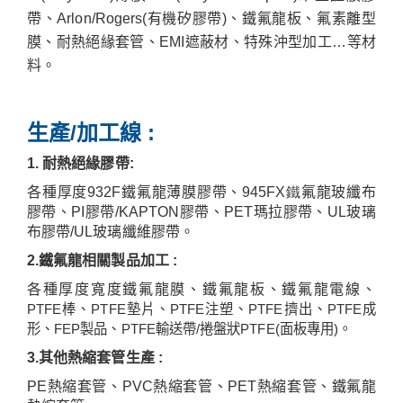
帶、
Arlon/Rogers(
有機矽膠帶
)
、鐵氟龍板、氟素離型
膜、耐熱絕緣套管、
EMI
遮蔽材、特殊沖型加工
…
等材
料。
生產
/
加工線
:
1.
耐
熱絕緣膠帶
:
各種厚度
932F
鐵氟龍薄膜膠帶、
945FX鐵
氟龍玻纖布
膠帶、
PI
膠帶
/KAPTON
膠帶、
PET
瑪拉膠帶、
UL
玻璃
布膠帶
/UL
玻璃纖維膠帶。
2.
鐵氟龍相關製品加工
:
各種厚度寬度鐵氟龍膜、鐵氟龍板、
鐵氟龍電線
、
PTFE
棒、
PTFE
墊片、
PTFE
注塑、
PTFE
擠出、
PTFE
成
形、
FEP
製品、
PTFE
輸送帶
/
捲盤狀
PTFE(
面板專用
)
。
3.
其他熱縮套管生產
:
PE
熱縮套管、
PVC
熱縮套管、
PET
熱縮套管、鐵氟龍