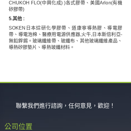
CHUKOH FLO(
中興化成
) )
各式膠帶、美國
Arlon(
有機
矽膠帶
)
5.
其他
:
SOKEN
日本綜研化學膠帶、道康寧導熱膠、導電膠
帶、導電泡棉、醫療用電源供應器
,
火牛
,
日本斯倍利亞
-
無鉛銲錫。玻璃纖維帶、玻纖布、其他玻璃纖維產品、
導熱矽膠墊片、導熱玻纖材料。
聯繫我們進行諮詢，任何意見，歡迎！
公司位置