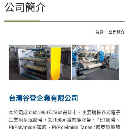
公司簡介
首頁
公司簡介
台灣谷登企業有限公司
本公司成立於
1998
年位於高雄市，主要銷售各式電子
工業用耐溫膠帶，如
:Teflon
鐵氟龍膠帶、
PET
膠帶、
PI(Polyimide)
薄膜、
PI(Polyimide Tapes )
聚亞醯胺膠