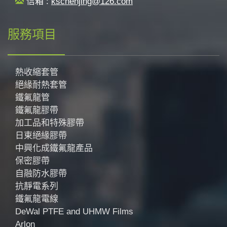
信箱 :
kschenjing@126.com
服務項目
熱收縮套管
絕緣耐熱套管
鐵氟龍管
鐵氟龍膠帶
加工品和特殊膠帶
日東絕緣膠帶
中興化成鐵氟龍產品
保密膠帶
自融防水膠帶
抗靜電系列
鐵氟龍電線
DeWal PTFE and UHMW Films
Arlon