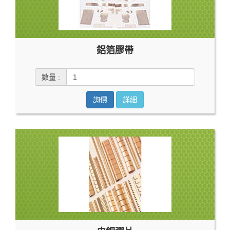
鋁箔膠帶
數量 :
詢價
詳細