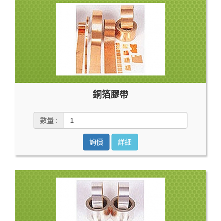
銅箔膠帶
數量 :
詢價
詳細