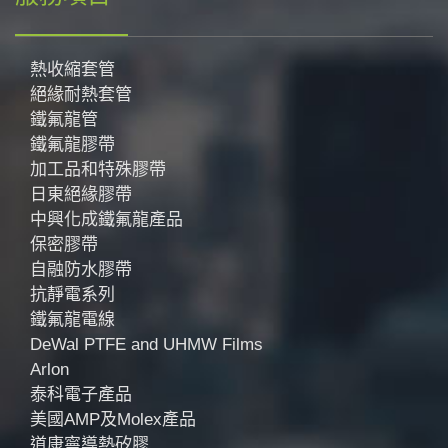
熱收縮套管
絕緣耐熱套管
鐵氟龍管
鐵氟龍膠帶
加工品和特殊膠帶
日東絕緣膠帶
中興化成鐵氟龍產品
保密膠帶
自融防水膠帶
抗靜電系列
鐵氟龍電線
DeWal PTFE and UHMW Films
Arlon
泰科電子產品
美國AMP及Molex產品
道康寧導熱矽膠